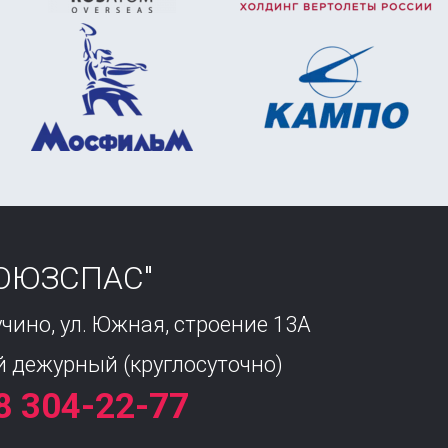
СОЮЗСПАС"
учино, ул. Южная, строение 13А
 дежурный (круглосуточно) 
8 304-22-77