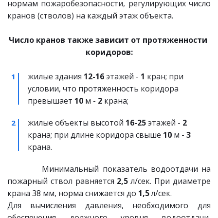
нормам пожаробезопасности, регулирующих число
кранов (стволов) на каждый этаж объекта.
Число кранов также зависит от протяженности 
коридоров:
жилые здания 
12-16
 этажей - 
1
 кран; при 
условии, что протяженность коридора 
превышает 
10
 м - 
2
 крана;
жилые объекты высотой 
16-25
 этажей - 
2
крана; при длине коридора свыше 
10
 м - 
3
крана.
Минимальный показатель водоотдачи на
пожарный ствол равняется
2,5
л/сек. При диаметре
крана 38 мм, норма снижается до
1,5
л/сек.
Для вычисления давления, необходимого для
обеспечения должного уровня водоотдачи,