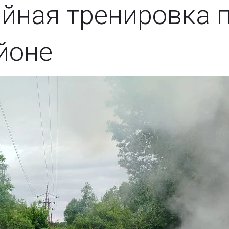
йная тренировка 
йоне