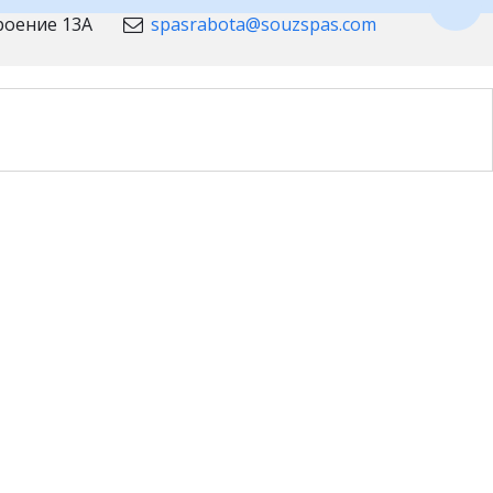
Пере
троение 13А
spasrabota@souzspas.com